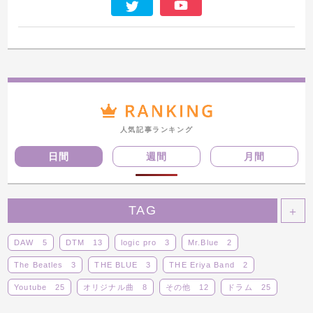
人気記事ランキング
日間
週間
月間
TAG
＋
DAW
5
DTM
13
logic pro
3
Mr.Blue
2
The Beatles
3
THE BLUE
3
THE Eriya Band
2
Youtube
25
オリジナル曲
8
その他
12
ドラム
25
ボーカロイド
14
ライブ
14
レビュー
5
動画
29