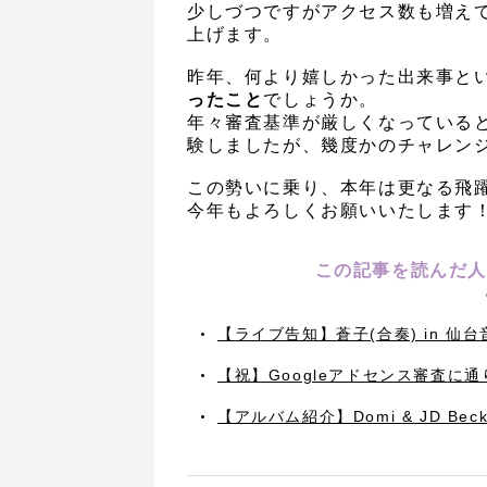
少しづつですがアクセス数も増え
上げます。
昨年、何より嬉しかった出来事と
ったこと
でしょうか。
年々審査基準が厳しくなっている
験しましたが、幾度かのチャレン
この勢いに乗り、本年は更なる飛
今年もよろしくお願いいたします
この記事を読んだ人
【ライブ告知】蒼子(合奏) in 仙
【祝】Googleアドセンス審査に
【アルバム紹介】Domi & JD Beck