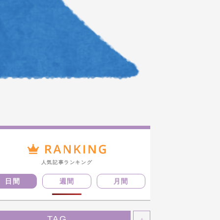
人気記事ランキング
日間
週間
月間
TAG
＋