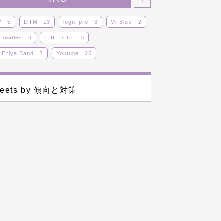
W
5
DTM
13
logic pro
3
Mr.Blue
2
 Beatles
3
THE BLUE
3
 Eriya Band
2
Youtube
25
ジナル曲
8
その他
12
ドラム
25
カロイド
14
ライブ
14
レビュー
5
eets by 傾向と対策
29
蒼子バンド
9