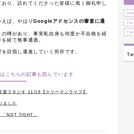
ており、訪れてくださった皆様に篤く御礼申し
DA
いえば、やはり
Googleアドセンスの審査に通
The
THE
との噂があり、事実私自身も何度か不合格を経
ジを経て無事通過。
オリ
躍を目指し邁進していく所存です。
ボー
Tw
！
動画
はこちらの記事も読んでいます
台音屋スタジオ 11/19【スリーマンライブ】
通りました
 「NOT TiGHT」