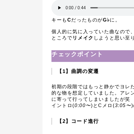
キーも
C
だったものが
G♭
に。
個人的に気に入っていた曲なので、L
ところで
リメイク
しようと思い至
チェックポイント
【1】曲調の変遷
初期の段階ではもっと静かでヨレ
的な物を想定していました。アレ
に寄って行ってしまいましたが笑
イントロ(
0:00〜
)とCメロ(
3:05〜
【2】コード進行