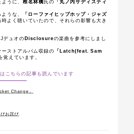
たように、
椎名林檎
氏の
「丸ノ内サディスティ
るような、
「ローファイヒップホップ・ジャズ
当時よく聴いていたので、それらの影響も大き
Jデュオの
Disclosure
の楽曲を参考にしまし
ァーストアルバム収録の
「Latch(feat. Sam
を覚えています。
はこちらの記事も読んでいます
ket Change」
よびお詫び