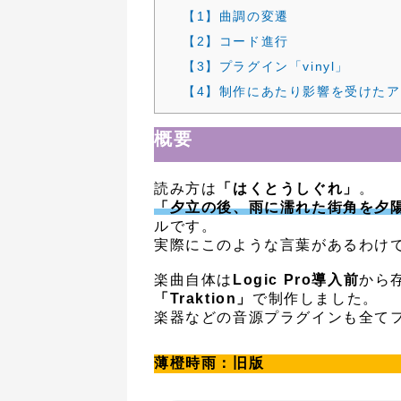
【1】曲調の変遷
【2】コード進行
【3】プラグイン「vinyl」
【4】制作にあたり影響を受けた
概要
読み方は
「はくとうしぐれ」
。
「夕立の後、雨に濡れた街角を夕
ルです。
実際にこのような言葉があるわけ
楽曲自体は
Logic Pro導入前
から
「Traktion」
で制作しました。
楽器などの音源プラグインも全て
薄橙時雨：旧版