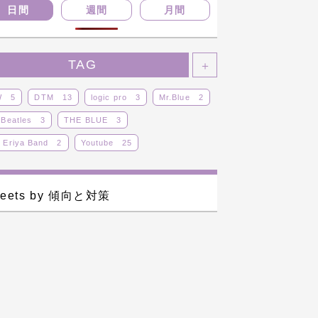
日間
週間
月間
TAG
＋
W
5
DTM
13
logic pro
3
Mr.Blue
2
 Beatles
3
THE BLUE
3
 Eriya Band
2
Youtube
25
ジナル曲
8
その他
12
ドラム
25
カロイド
14
ライブ
14
レビュー
5
eets by 傾向と対策
29
蒼子バンド
9