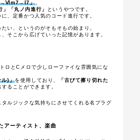
7→Ⅵm7→Ⅰ7」
。
 us進行」「丸ノ内進行」
というやつです。
いに、定番かつ人気のコード進行です。
みたい、というのがそもそもの始まり。
し、そこから広げていった記憶があります。
ントロとCメロで少しローファイな雰囲気にな
ナル)」
を使用しており、
「古びて擦り切れた
出することができます。
スタルジックな気持ちにさせてくれる名プラグ
たアーティスト、楽曲