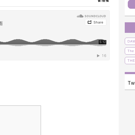
管理者
DA
The
THE
オリ
ボー
Tw
動画