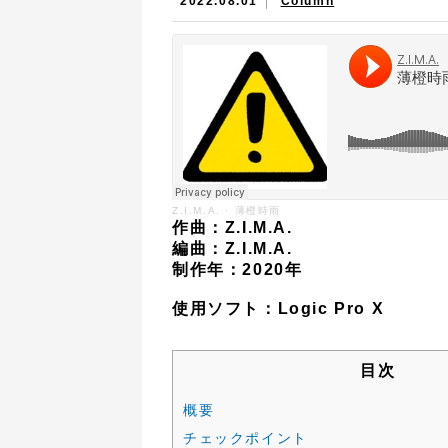
2022.08.01
Column
Z.I.M.A.
·
薄橙時雨
作曲：Z.I.M.A.
編曲：Z.I.M.A.
制作年：2020年
使用ソフト：Logic Pro X
目次
概要
チェックポイント