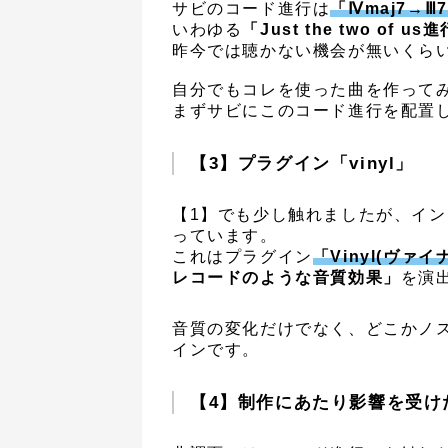
サビのコード進行は
「Ⅳmaj7→Ⅲ
いわゆる
「Just the two of
昨今では聴かない機会が無いくら
自分でもコレを使った曲を作って
まずサビにこのコード進行を配置
【3】プラグイン「vinyl」
【1】でも少し触れましたが、イ
っています。
これはプラグイン
「Vinyl(ヴァイ
レコードのような音質効果」
を演
音質の変化だけでなく、どこかノ
インです。
【4】制作にあたり影響を受け