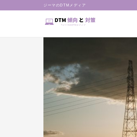
HOME
ジーマのDTMメディア
Column
楽曲解説：薄橙時雨