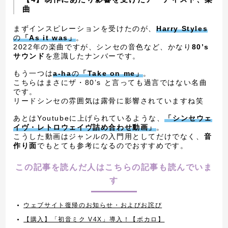
曲
まずインスピレーションを受けたのが、
Harry Styles
の
「As it was」
。
2022年の楽曲ですが、シンセの音色など、かなり
80’s
サウンド
を意識したナンバーです。
もう一つは
a-ha
の
「Take on me」
。
こちらはまさにザ・80’s と言っても過言ではない名曲
です。
リードシンセの雰囲気は露骨に影響されていますね笑
あとはYoutubeに上げられているような、
「シンセウェ
イヴ・レトロウェイヴ詰め合わせ動画」
。
こうした動画はジャンルの入門用としてだけでなく、
音
作り面
でもとても参考になるのでおすすめです。
この記事を読んだ人はこちらの記事も読んでいま
す
ウェブサイト復帰のお知らせ・およびお詫び
【購入】「初音ミク V4X」導入！【ボカロ】