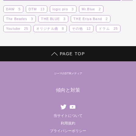
DAW
5
DTM
13
logic pro
3
Mr.Blue
2
The Beatles
3
THE BLUE
3
THE Eriya Band
2
Youtube
25
オリジナル曲
8
その他
12
ドラム
25
ボーカロイド
14
ライブ
14
レビュー
5
動画
29
蒼子バンド
9
PAGE TOP
ジーマのDTMメディア
傾向と対策
Twitter
youtube
当サイトについて
利用規約
プライバシーポリシー