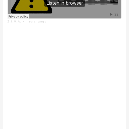
Z.I.M.A.
·
Interchange