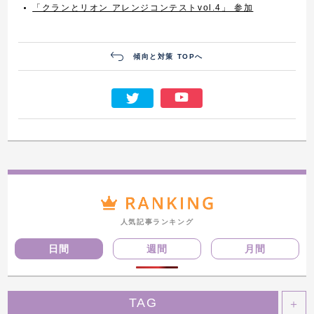
「クランとリオン アレンジコンテストvol.4」 参加
傾向と対策 TOPへ
人気記事ランキング
日間
週間
月間
TAG
＋