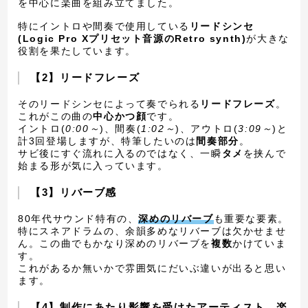
を中心に楽曲を組み立てました。
特にイントロや間奏で使用している
リードシンセ
(Logic Pro Xプリセット音源のRetro synth)
が大きな
役割を果たしています。
【2】リードフレーズ
そのリードシンセによって奏でられる
リードフレーズ
。
これがこの曲の
中心かつ顔
です。
イントロ(
0:00～
)、間奏(
1:02～
)、アウトロ(
3:09～
)と
計3回登場しますが、特筆したいのは
間奏部分
。
サビ後にすぐ流れに入るのではなく、一瞬
タメ
を挟んで
始まる形が気に入っています。
【3】リバーブ感
80年代サウンド特有の、
深めのリバーブ
も重要な要素。
特にスネアドラムの、余韻多めなリバーブは欠かせませ
ん。この曲でもかなり深めのリバーブを
複数
かけていま
す。
これがあるか無いかで雰囲気にだいぶ違いが出ると思い
ます。
【4】制作にあたり影響を受けたアーティスト、楽