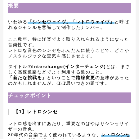
概要
いわゆる
「シンセウェイヴ」「レトロウェイヴ」
と呼ば
れるジャンルを意識して制作したナンバー。
ここ数年、特に洋楽でよく取り入れられるようになった
音楽性です。
レトロな音色のシンセをふんだんに使うことで、どこか
ノスタルジックな空気を感じさせます。
タイトルの
Interchange(インターチェンジ)
とは、まさ
しく高速道路などでよく利用する道のこと。
「新たな挑戦を」
ということで
路線変更
の意味があった
のかもしれませんが、ほぼ思いつきの題です。
チェックポイント
【1】レトロシンセ
レトロ感を出すにあたり、重要なのはやはりシンセサイ
ザーの音色。
80年代の音楽でよく使われているような、
レトロシンセ