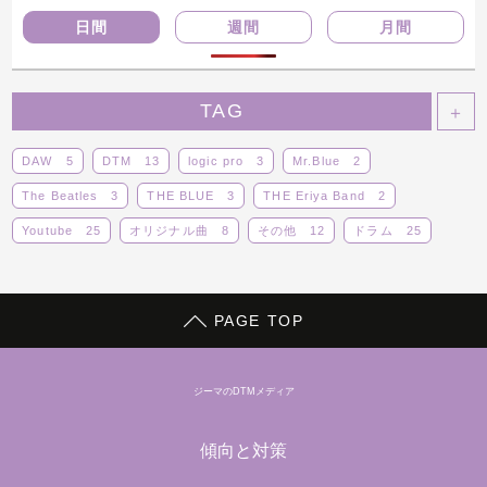
日間
週間
月間
TAG
＋
DAW
5
DTM
13
logic pro
3
Mr.Blue
2
The Beatles
3
THE BLUE
3
THE Eriya Band
2
Youtube
25
オリジナル曲
8
その他
12
ドラム
25
ボーカロイド
14
ライブ
14
レビュー
5
動画
29
蒼子バンド
9
PAGE TOP
ジーマのDTMメディア
傾向と対策