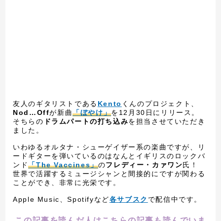
友人のギタリストである
Kento
くんのプロジェクト、
Nod…Off
が新曲
「ぼやけ」
を12月30日にリリース。
そちらの
ドラムパートの打ち込み
を担当させていただき
ました。
いわゆるオルタナ・シューゲイザー系の楽曲ですが、リ
ードギターを弾いているのはなんとイギリスのロックバ
ンド
「The Vaccines」
の
フレディー・カァワン
氏！
世界で活躍するミュージシャンと間接的にですが関わる
ことができ、非常に光栄です。
Apple Music、Spotifyなど
各サブスク
で配信中です。
この記事を読んだ人はこちらの記事も読んでいま