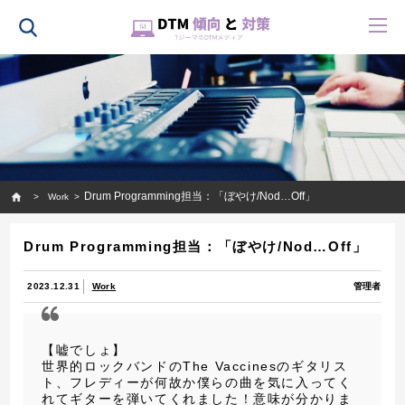
HOME
Drum Programming担当：「ぼやけ/Nod…Off」
Work
Drum Programming担当：「ぼやけ/Nod…Off」
2023.12.31
Work
管理者
【嘘でしょ】
世界的ロックバンドのThe Vaccinesのギタリス
ト、フレディーが何故か僕らの曲を気に入ってく
れてギターを弾いてくれました！意味が分かりま