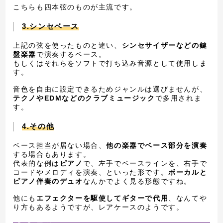
こちらも四本弦のものが主流です。
3.シンセベース
上記の弦を使ったものと違い、
シンセサイザーなどの鍵
盤楽器
で演奏するベース。
もしくはそれらをソフトで打ち込み音源として使用しま
す。
音色を自由に設定できるためジャンルは選びませんが、
テクノやEDMなどのクラブミュージック
で多用されま
す。
4.その他
ベース担当が居ない場合、
他の楽器でベース部分を演奏
する場合もあります。
代表的な例は
ピアノ
で、左手でベースラインを、右手で
コードやメロディを演奏、といった形です。
ボーカルと
ピアノ伴奏のデュオ
なんかでよく見る形態ですね。
他にも
エフェクターを駆使してギターで代用
、なんてや
り方もあるようですが、レアケースのようです。