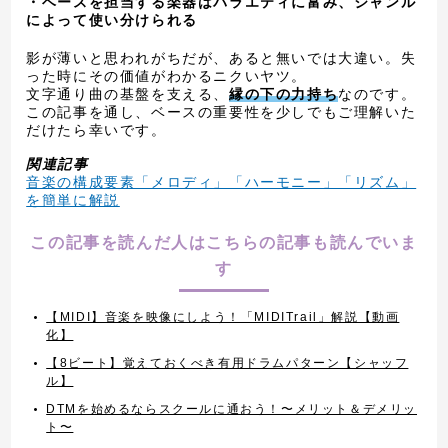
・ベースを担当する楽器はバラエティに富み、ジャンル
によって使い分けられる
影が薄いと思われがちだが、あると無いでは大違い。失
った時にその価値がわかるニクいヤツ。
文字通り曲の基盤を支える、
縁の下の力持ち
なのです。
この記事を通し、ベースの重要性を少しでもご理解いた
だけたら幸いです。
関連記事
音楽の構成要素「メロディ」「ハーモニー」「リズム」
を簡単に解説
この記事を読んだ人はこちらの記事も読んでいま
す
【MIDI】音楽を映像にしよう！「MIDITrail」解説【動画
化】
【8ビート】覚えておくべき有用ドラムパターン【シャッフ
ル】
DTMを始めるならスクールに通おう！〜メリット＆デメリッ
ト〜