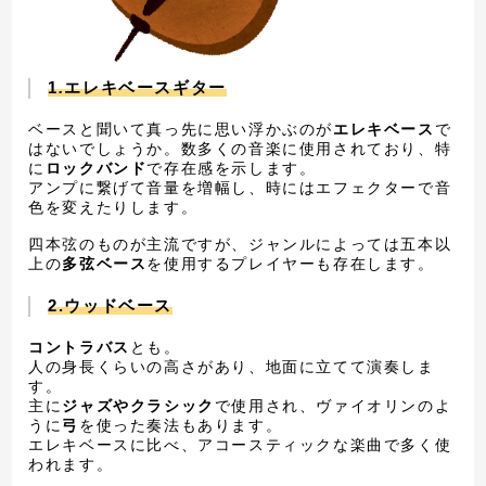
1
.
エレキベースギター
ベースと聞いて真っ先に思い浮かぶのが
エレキベース
で
はないでしょうか。数多くの音楽に使用されており、特
に
ロックバンド
で存在感を示します。
アンプに繋げて音量を増幅し、時にはエフェクターで音
色を変えたりします。
四本弦のものが主流ですが、ジャンルによっては五本以
上の
多弦ベース
を使用するプレイヤーも存在します。
2.ウッドベース
コントラバス
とも。
人の身長くらいの高さがあり、地面に立てて演奏しま
す。
主に
ジャズやクラシック
で使用され、ヴァイオリンのよ
うに
弓
を使った奏法もあります。
エレキベースに比べ、アコースティックな楽曲で多く使
われます。