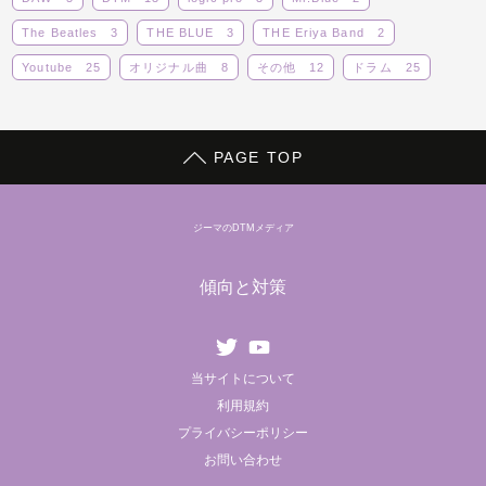
The Beatles
3
THE BLUE
3
THE Eriya Band
2
Youtube
25
オリジナル曲
8
その他
12
ドラム
25
ボーカロイド
14
ライブ
14
レビュー
5
動画
29
蒼子バンド
9
PAGE TOP
ジーマのDTMメディア
傾向と対策
Twitter
youtube
当サイトについて
利用規約
プライバシーポリシー
お問い合わせ