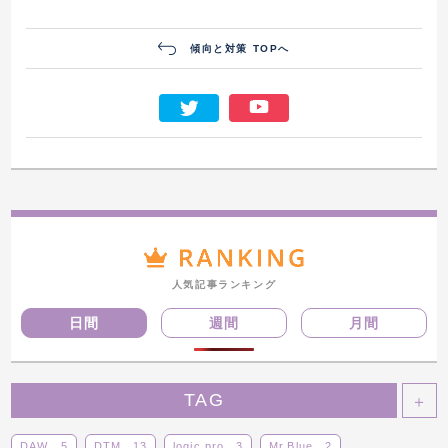
傾向と対策 TOPへ
人気記事ランキング
日間
週間
月間
TAG
＋
DAW
5
DTM
13
logic pro
3
Mr.Blue
2