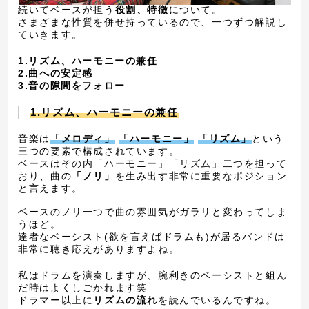
続いてベースが担う
役割、特徴
について。
さまざまな性質を併せ持っているので、一つずつ解説し
ていきます。
1.リズム、ハーモニーの兼任
2.曲への安定感
3.音の隙間をフォロー
1.リズム、ハーモニーの兼任
音楽は
「メロディ」
「ハーモニー」
「リズム」
という
三つの要素で構成されています。
ベースはその内「ハーモニー」「リズム」二つを担って
おり、曲の
「ノリ」
を生み出す非常に重要なポジション
と言えます。
ベースのノリ一つで曲の雰囲気がガラリと変わってしま
うほど。
達者なベーシスト(欲を言えばドラムも)が居るバンドは
非常に聴き応えがありますよね。
私はドラムを演奏しますが、腕利きのベーシストと組ん
だ時はよくしごかれます笑
ドラマー以上に
リズムの流れ
を読んでいるんですね。