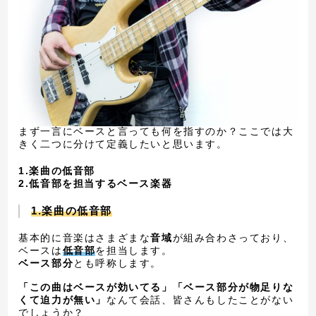
まず一言にベースと言っても何を指すのか？ここでは大
きく二つに分けて定義したいと思います。
1.楽曲の低音部
2.低音部を担当するベース楽器
1.楽曲の低音部
基本的に音楽はさまざまな
音域
が組み合わさっており、
ベースは
低音部
を担当します。
ベース部分
とも呼称します。
「この曲はベースが効いてる」「ベース部分が物足りな
くて迫力が無い」
なんて会話、皆さんもしたことがない
でしょうか？