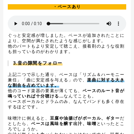
・ベースあり
ぐっと安定感が増しました。ベースが追加されたことに
より、空間が満たされたような感じがします。
他のパートもより安定して聴こえ、接着剤のような役割
も担っているのがわかります。
3.音の隙間をフォロー
上記二つで示した通り、ベースは「リズム＆ハーモニー
兼任」「曲に安定感を与える」ので、
楽曲に対する大き
な割合を占めています。
他のコード楽器の要素が薄くても、
ベースのルート音が
鳴っていれば十分聴ける…
なんてことも。
ベースボーカルとドラムのみ、なんてバンドも多く存在
するほどです。
味噌汁に例えると、
豆腐や油揚げがボーカル、ギター
だ
としたら、
ベースは風味を醸す出汁、味噌
といったとこ
ろでしょうか。