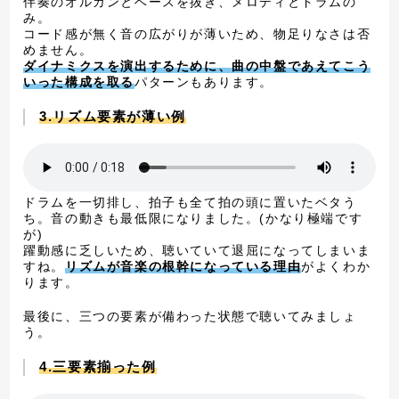
伴奏のオルガンとベースを抜き、メロディとドラムの
み。
コード感が無く音の広がりが薄いため、物足りなさは否
めません。
ダイナミクスを演出するために、曲の中盤であえてこう
いった構成を取る
パターンもあります。
3.リズム要素が薄い例
ドラムを一切排し、拍子も全て拍の頭に置いたベタう
ち。音の動きも最低限になりました。(かなり極端です
が)
躍動感に乏しいため、聴いていて退屈になってしまいま
すね。
リズムが音楽の根幹になっている理由
がよくわか
ります。
最後に、三つの要素が備わった状態で聴いてみましょ
う。
4.三要素揃った例