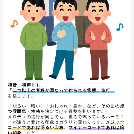
和音
、
和声
とも。
「
二つ以上の音程が重なって作られる状態、進行」
を指します。
「明るい・暗い」「おしゃれ・厳か」など、
その曲の持
つ雰囲気・性格
を決定づける役割を担います。
メロディの進行が同じでも、後ろで鳴っているハーモニ
ーが違うと受ける印象はガラリと変わります。
メジャー
コードであれば明るい印象
、
マイナーコードであれば暗
い印象
…など。