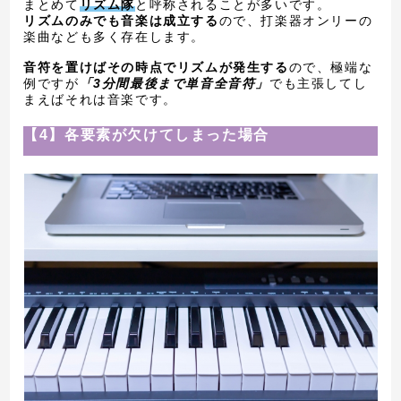
まとめて
リズム隊
と呼称されることが多いです。
リズムのみでも音楽は成立する
ので、打楽器オンリーの
楽曲なども多く存在します。
音符を置けばその時点でリズムが発生する
ので、極端な
例ですが
「3分間最後まで単音全音符」
でも主張してし
まえばそれは音楽です。
【4】各要素が欠けてしまった場合