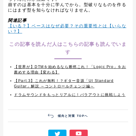
崩すのは基本を十分に学んでから。型破りなものを作る
にはまず型を知らなければなりません。
関連記事
【いる？】ベースはなぜ必要？その重要性とは【いらな
い？】
この記事を読んだ人はこちらの記事も読んでいま
す
【世界が】DTMを始めるなら断然これ！「Logic Pro」をお
薦めする理由【変わる】
【Part.3】これが無料！？ギター音源「UI Standard
Guitar」解説 ～コントロールチェンジ編～
ドラムサウンドをもっとリアルに！パラアウトに挑戦しよう
傾向と対策 TOPへ