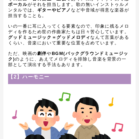
ボーカル
がそれを担当します。歌の無いインストゥルメ
ンタルでは、
ギターやピアノ
など中音域が得意な楽器が
担当することも。
いの一番に耳に入ってくる要素なので、印象に残るメロ
ディを作るため世の作曲家たちは日々苦心しています。
グッドミュージック＝グッドメロディ
なんて言葉がある
くらい、音楽において重要な位置を占めています。
ただ、映画の
劇伴
や
BGM(バックグラウンドミュージッ
ク)
のように、あえてメロディを排除し音楽を背景の一
部として演出する手法もあります。
【2】ハーモニー