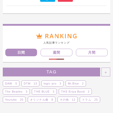
人気記事ランキング
日間
週間
月間
TAG
＋
DAW
5
DTM
13
logic pro
3
Mr.Blue
2
The Beatles
3
THE BLUE
3
THE Eriya Band
2
Youtube
25
オリジナル曲
8
その他
12
ドラム
25
ボーカロイド
14
ライブ
14
レビュー
5
動画
29