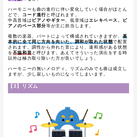
ハーモニーも曲の進行に伴い変化していく場合がほとん
どで、
コード進行
と呼ばれます。
中高音域は
ピアノやギター
、低音域は
エレキベース、ピ
アノのベース部分
等が主に担当します。
複数の楽器、パートによって構成されていきますが、
基
本的に全て同じ方向を向いた、調和が取れた状態
で配置
されます。調性から外れた音により、違和感がある状態
を
不協和音
と呼びます。あえてそういった演出をする時
以外は極力取り除いた方が良いでしょう。
ハーモニーの無いメロディ、リズムのみでも曲は成立し
ますが、少し寂しいものになってしまいます。
【3】リズム