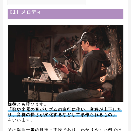
【1】メロディ
旋律
とも呼びます。
「歌や楽器の音がリズムの進行に伴い、音程が上下した
り、音符の長さが変化するなどして形作られるもの」
をいいます。
その楽曲
一番の目玉・主役
であり、わかりやすい例では