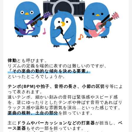
律動
とも呼びます。
リズムの定義を端的に表すのは難しいのですが、
「その楽曲の動的な傾向を決める要素」
といったところでしょうか。
テンポ(BPM)や拍子、音符の長さ、小節の区切り
等によ
って表されます。
速いテンポ、細かい刻みの音符は緊張感やスピード感
を、逆にゆったりとしたテンポや伸ばす音符であればリ
ラックス感や温和な雰囲気を演出…といった感じです。
楽曲の根幹、土台の部分
を担っています。
主に
ドラムやパーカッションなどの打楽器
が担当し、
ベ
ース楽器
もその一部を担っています。