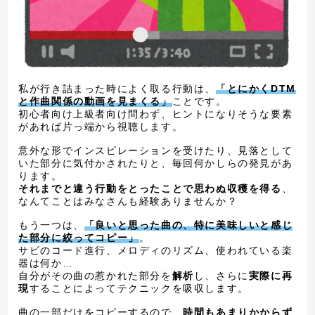
私が行き詰まった時によく取る行動は、
「とにかくDTM
と作曲関係の動画を見まくる」
ことです。
初心者向け上級者向け問わず、ヒントになりそうな要素
があれば片っ端から視聴します。
意外な形でインスピレーションを受けたり、見落として
いた部分に気付かされたりと、毎回何かしらの発見があ
ります。
それまでと違う行動をとったことで思わぬ収穫を得る
、
なんてことはみなさんも経験ありませんか？
もう一つは、
「良いと思った曲の、特に美味しいと感じ
た部分に絞ってコピー」
。
サビのコード進行、メロディのリズム、使われている楽
器は何か…
自分がその曲の惹かれた部分を
解析
し、さらに
実際に再
現
することによってテクニックを吸収します。
曲の一部だけをコピーするので、
時間もあまりかからず