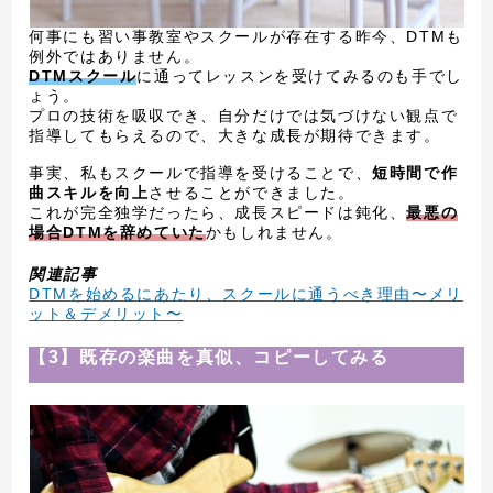
何事にも習い事教室やスクールが存在する昨今、DTMも
例外ではありません。
DTMスクール
に通ってレッスンを受けてみるのも手でし
ょう。
プロの技術を吸収でき、自分だけでは気づけない観点で
指導してもらえるので、大きな成長が期待できます。
事実、私もスクールで指導を受けることで、
短時間で作
曲スキルを向上
させることができました。
これが完全独学だったら、成長スピードは鈍化、
最悪の
場合DTMを辞めていた
かもしれません。
関連記事
DTMを始めるにあたり、スクールに通うべき理由〜メリ
ット＆デメリット〜
【3】既存の楽曲を真似、コピーしてみる