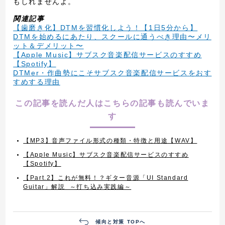
もしれませんよ。
関連記事
【歯磨き化】DTMを習慣化しよう！【1日5分から】
DTMを始めるにあたり、スクールに通うべき理由〜メリ
ット＆デメリット〜
【Apple Music】サブスク音楽配信サービスのすすめ
【Spotify】
DTMer・作曲勢にこそサブスク音楽配信サービスをおす
すめする理由
この記事を読んだ人はこちらの記事も読んでいま
す
【MP3】音声ファイル形式の種類・特徴と用途【WAV】
【Apple Music】サブスク音楽配信サービスのすすめ
【Spotify】
【Part.2】これが無料！？ギター音源「UI Standard
Guitar」解説 ～打ち込み実践編～
傾向と対策 TOPへ