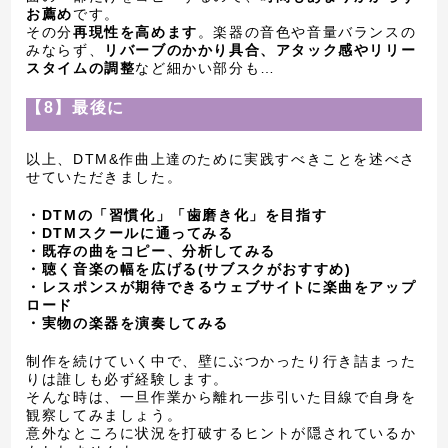
お薦め
です。
その分
再現性を高めます
。楽器の音色や音量バランスの
みならず、
リバーブのかかり具合、アタック感やリリー
スタイムの調整
など細かい部分も…
【8】最後に
以上、DTM&作曲上達のために実践すべきことを述べさ
せていただきました。
・DTMの「習慣化」「歯磨き化」を目指す
・DTMスクールに通ってみる
・既存の曲をコピー、分析してみる
・聴く音楽の幅を広げる(サブスクがおすすめ)
・レスポンスが期待できるウェブサイトに楽曲をアップ
ロード
・実物の楽器を演奏してみる
制作を続けていく中で、壁にぶつかったり行き詰まった
りは誰しも必ず経験します。
そんな時は、一旦作業から離れ一歩引いた目線で自身を
観察してみましょう。
意外なところに状況を打破するヒントが隠されているか