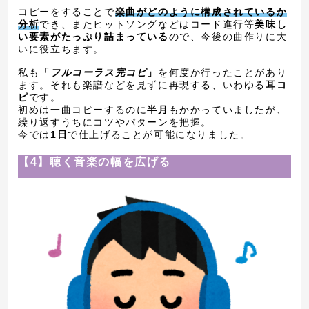
コピーをすることで
楽曲がどのように構成されているか
分析
でき、またヒットソングなどはコード進行等
美味し
い要素がたっぷり詰まっている
ので、今後の曲作りに大
いに役立ちます。
私も
「
フルコーラス完コピ
」
を何度か行ったことがあり
ます。それも楽譜などを見ずに再現する、いわゆる
耳コ
ピ
です。
初めは一曲コピーするのに
半月
もかかっていましたが、
繰り返すうちにコツやパターンを把握。
今では
1日
で仕上げることが可能になりました。
【4】聴く音楽の幅を広げる