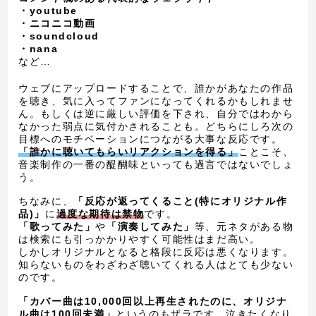
・youtube
・ニコニコ動画
・soundcloud
・nana
など…
ウェブにアップロードすることで、誰かがあなたの作品
を聴き、気に入ってファンになってくれるかもしれませ
ん。もしくは逆に厳しい評価を下され、自分ではわから
なかった弱点に気付かされることも。どちらにしろ次の
目標へのモチベーションにつながる大事な反応です。
「誰かに聴いてもらいリアクションを得る」
ことこそ、
音楽制作の一番の醍醐味といっても過言ではないでしょ
う。
ちなみに、
「反応が返ってくること(特にオリジナル作
品)」
に
過度な期待は禁物
です。
「歌ってみた」
や
「演奏してみた」
等、元ネタがある物
は検索にも引っかかりやすく可能性はまだ高い。
しかしオリジナルとなると格段に反応は悪くなります。
知らないものをわざわざ聴いてくれる人はとても少ない
のです。
「カバー曲は10,000回以上再生されたのに、オリジナ
ル曲は100回未満」
というのもザラです。泣きたくなり