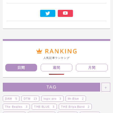
人気記事ランキング
日間
週間
月間
TAG
＋
DAW
5
DTM
13
logic pro
3
Mr.Blue
2
The Beatles
3
THE BLUE
3
THE Eriya Band
2