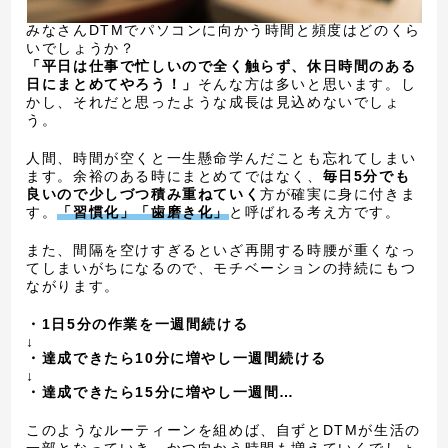
みなさんDTMでパソコンに向かう時間と頻度はどのくら
いでしょうか？
「平日は仕事で忙しいので全く触らず、休日時間のある
日にまとめてやろう！」
そんな方は多いと思います。し
かし、それだと思ったような成長は見込めないでしょ
う。
人間、時間が空くと一生懸命学んだことも忘れてしまい
ます。余裕のある時にまとめてではなく、
毎日5分でも
良いので少しづつ積み重ねていく
方が確実に身に付きま
す。
「習慣化」「歯磨き化」
と呼ばれる考え方です。
また、間隔を空けすぎるといざ再開する時腰が重くなっ
てしまいがちになるので、モチベーションの持続にもつ
ながります。
・1日5分の作業を一週間続ける
↓
・達成できたら10分に増やし一週間続ける
↓
・達成できたら15分に増やし一週間…
このようなルーティーンを組めば、自ずとDTMが生活の