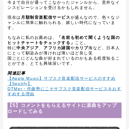
今まで自分が通ってこなかったジャンルから、意外なイ
ンスピレーションを受けるかもしれません。
現在は
月額制音楽配信サービス
が盛んなので、色々なジ
ャンルに簡単に触れられる、嬉しい時代になっていま
す。
ちなみに私のお薦めは、
「名前も初めて聞くような国の
ヒットチャートをチェックする」
こと。
特に
中央アジア
、
アフリカ諸国
や
カリブ
海など、日本人
にとって馴染みが薄ければ薄いほど良し笑
国ごとにどんな曲が好まれているのかもある程度知るこ
とができ、とても興味深いです。
関連記事
【Apple Music】サブスク音楽配信サービスのすすめ
【Spotify】
DTMer・作曲勢にこそサブスク音楽配信サービスをおす
すめする理由
【5】コメントをもらえるサイトに楽曲をアップ
ロードしてみる