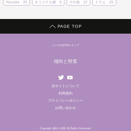
Youtube
25
オリジナル曲
8
その他
12
ドラム
25
ボーカロイド
14
ライブ
14
レビュー
5
動画
29
蒼子バンド
9
PAGE TOP
ジーマのDTMメディア
傾向と対策
Twitter
youtube
当サイトについて
利用規約
プライバシーポリシー
お問い合わせ
Copyright 傾向と対策 All Rights Reserved.