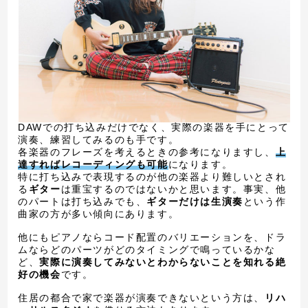
DAWでの打ち込みだけでなく、実際の楽器を手にとって
演奏、練習してみるのも手です。
各楽器のフレーズを考えるときの参考になりますし、
上
達すればレコーディングも可能
になります。
特に打ち込みで表現するのが他の楽器より難しいとされ
る
ギター
は重宝するのではないかと思います。事実、他
のパートは打ち込みでも、
ギターだけは生演奏
という作
曲家の方が多い傾向にあります。
他にもピアノならコード配置のバリエーションを、ドラ
ムならどのパーツがどのタイミングで鳴っているかな
ど、
実際に演奏してみないとわからないことを知れる絶
好の機会
です。
住居の都合で家で楽器が演奏できないという方は、
リハ