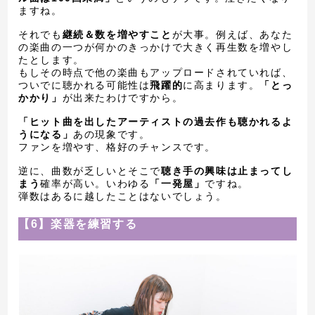
ますね。
それでも
継続＆数を増やすこと
が大事。例えば、あなた
の楽曲の一つが何かのきっかけで大きく再生数を増やし
たとします。
もしその時点で他の楽曲もアップロードされていれば、
ついでに聴かれる可能性は
飛躍的
に高まります。
「とっ
かかり」
が出来たわけですから。
「ヒット曲を出したアーティストの過去作も聴かれるよ
うになる」
あの現象です。
ファンを増やす、格好のチャンスです。
逆に、曲数が乏しいとそこで
聴き手の興味は止まってし
まう
確率が高い。いわゆる
「一発屋」
ですね。
弾数はあるに越したことはないでしょう。
【6】楽器を練習する