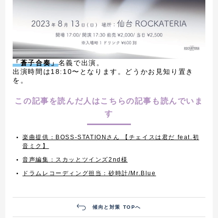
「蒼子合奏」
名義で出演。
出演時間は18:10〜となります。どうかお見知り置き
を。
この記事を読んだ人はこちらの記事も読んでいま
す
楽曲提供：BOSS-STATIONさん 【チェイスは君だ feat.初
音ミク】
音声編集：スカッとツインズ2nd様
ドラムレコーディング担当：砂時計/Mr.Blue
傾向と対策 TOPへ