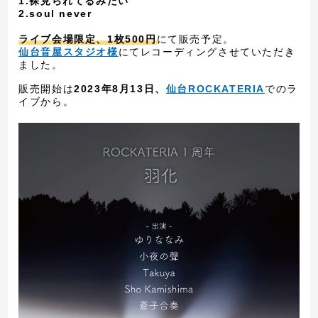
1.裸見られてるみたい
2.soul never
ライブ会場限定、1枚500円
にて販売予定。
仙台音屋スタジオ様
にてレコーディングさせていただき
ました。
販売開始は
2023年8月13日、
仙台ROCKATERIA
でのラ
イブから。