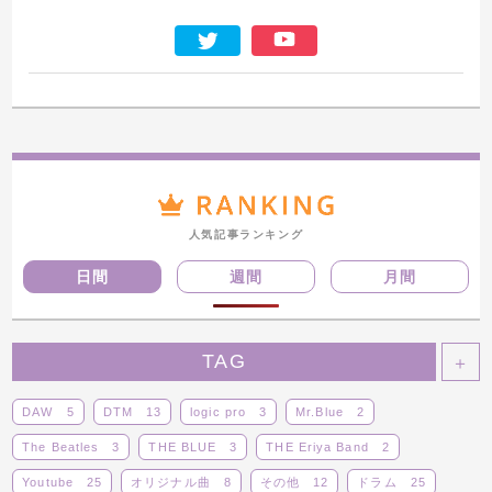
人気記事ランキング
日間
週間
月間
TAG
＋
DAW
5
DTM
13
logic pro
3
Mr.Blue
2
The Beatles
3
THE BLUE
3
THE Eriya Band
2
Youtube
25
オリジナル曲
8
その他
12
ドラム
25