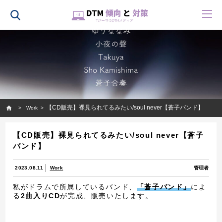
HOME
【CD販売】裸見られてるみたい/soul never【蒼子バンド】
Work
【CD販売】裸見られてるみたい/soul never【蒼子
バンド】
2023.08.11
Work
管理者
私がドラムで所属しているバンド、
「蒼子バンド」
によ
る
2曲入りCD
が完成、販売いたします。