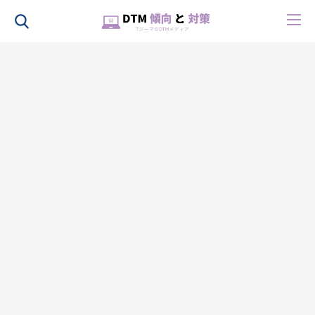
HOME
About