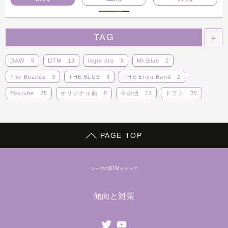
TAG
＋
DAW
5
DTM
13
logic pro
3
Mr.Blue
2
The Beatles
3
THE BLUE
3
THE Eriya Band
2
Youtube
25
オリジナル曲
8
その他
12
ドラム
25
ボーカロイド
14
ライブ
14
レビュー
5
動画
29
蒼子バンド
9
PAGE TOP
ジーマのDTMメディア
傾向と対策
Twitter
youtube