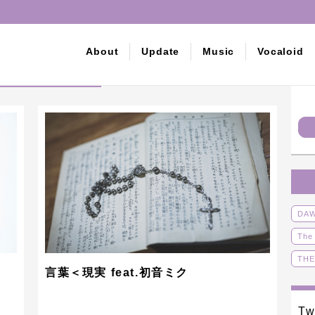
About
Update
Music
Vocaloid
カロイド・音楽
DA
The
THE
言葉＜現実 feat.初音ミク
オリ
ボー
Tw