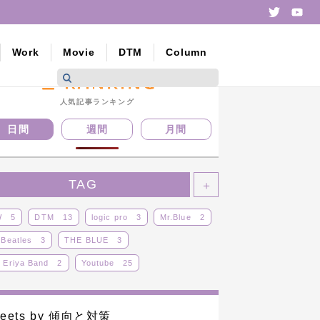
Twitte
yo
Work
Movie
DTM
Column
人気記事ランキング
日間
週間
月間
TAG
＋
W
5
DTM
13
logic pro
3
Mr.Blue
2
 Beatles
3
THE BLUE
3
 Eriya Band
2
Youtube
25
ジナル曲
8
その他
12
ドラム
25
カロイド
14
ライブ
14
レビュー
5
eets by 傾向と対策