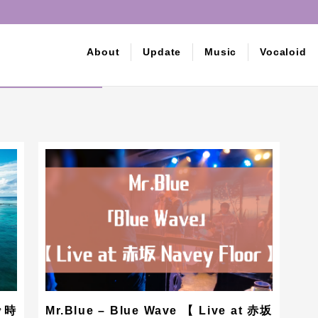
About
Update
Music
Vocaloid
投稿一覧
DA
The
THE
砂時
Mr.Blue – Blue Wave 【 Live at 赤坂