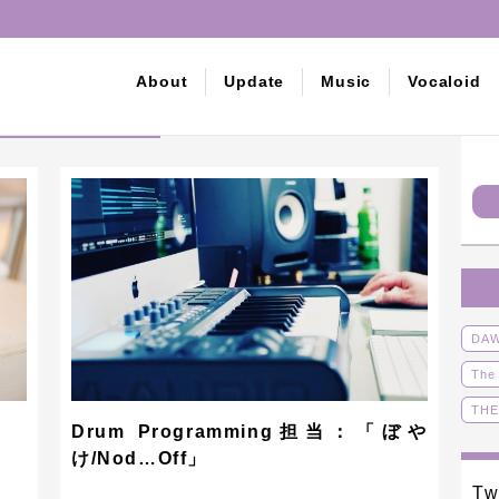
About
Update
Music
Vocaloid
投稿一覧
DA
The
THE
Drum Programming担当：「ぼや
オリ
け/Nod…Off」
ボー
Tw