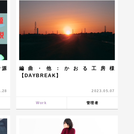
音源
編曲・他：かおる工房様
【DAYBREAK】
5.28
2023.05.07
Work
管理者