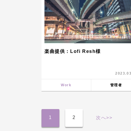
楽曲提供：Lofi Resh様
2023.0
Work
管理者
1
2
次へ>>