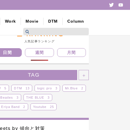
Twitte
yo
Work
Movie
DTM
Column
人気記事ランキング
日間
週間
月間
TAG
＋
W
5
DTM
13
logic pro
3
Mr.Blue
2
 Beatles
3
THE BLUE
3
 Eriya Band
2
Youtube
25
ジナル曲
8
その他
12
ドラム
25
カロイド
14
ライブ
14
レビュー
5
eets by 傾向と対策