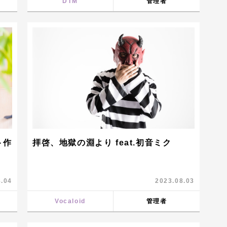
DTM
管理者
ト作
拝啓、地獄の淵より feat.初音ミク
8.04
2023.08.03
Vocaloid
管理者