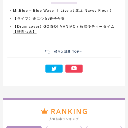
Mr.Blue – Blue Wave 【 Live at 赤坂 Navey Floor 】
【ライブ】歪に少女/蒼子合奏
【Drum cover】GO!GO! MANIAC / 放課後ティータイム
【譜面つき】
傾向と対策 TOPへ
人気記事ランキング