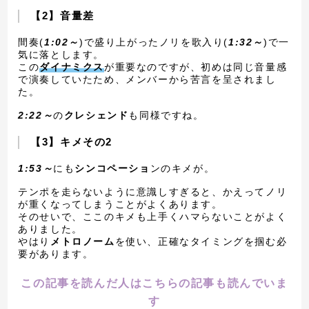
【2】音量差
間奏(
1:02～
)で盛り上がったノリを歌入り(
1:32～
)で一
気に落とします。
この
ダイナミクス
が重要なのですが、初めは同じ音量感
で演奏していたため、メンバーから苦言を呈されまし
た。
2:22～
の
クレシェンド
も同様ですね。
【3】キメその2
1:53～
にも
シンコペーショ
ンのキメが。
テンポを走らないように意識しすぎると、かえってノリ
が重くなってしまうことがよくあります。
そのせいで、ここのキメも上手くハマらないことがよく
ありました。
やはり
メトロノーム
を使い、正確なタイミングを掴む必
要があります。
この記事を読んだ人はこちらの記事も読んでいま
す