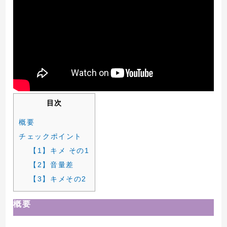
目次
概要
チェックポイント
【1】キメ その1
【2】音量差
【3】キメその2
概要