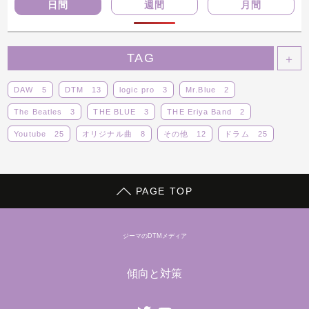
日間
週間
月間
TAG
＋
DAW
5
DTM
13
logic pro
3
Mr.Blue
2
The Beatles
3
THE BLUE
3
THE Eriya Band
2
Youtube
25
オリジナル曲
8
その他
12
ドラム
25
ボーカロイド
14
ライブ
14
レビュー
5
動画
29
蒼子バンド
9
PAGE TOP
ジーマのDTMメディア
傾向と対策
Twitter
youtube