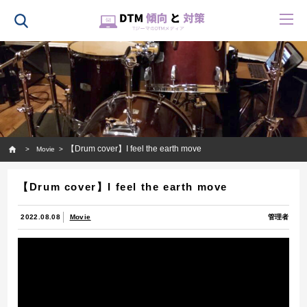
HOME
【Drum cover】I feel the earth move
Movie
【Drum cover】I feel the earth move
2022.08.08
Movie
管理者