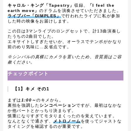
キャロル・キング「Tapestry」
収録、
「I feel the
earth move」
のドラムを演奏させていただきました。
ライブバー「DIMPLES」
で行われたライブに私が参加
した時の映像をお届けします。
この日は3マンライブのロングセットで、計13曲演奏し
たうちの2曲目でした。
エキサイトしすぎたせいか、オーラスでテンポがかなり
前のめり気味に…反省点です。
※シンバルの真横にカメラを置いたため、音質面はご容
赦ください。
チェックポイント
【1】キメ その1
まずは
1:00～
のキメから。
裏拍を強調した
シンコペーション
ですが、最初はなかな
か他パートとかっちり決まらず。
慎重になりすぎてモタりまくったのを覚えています。
なんとなくで通さず、
メトロノーム
を使ってジャストな
タイミングを確認するのが重要です。