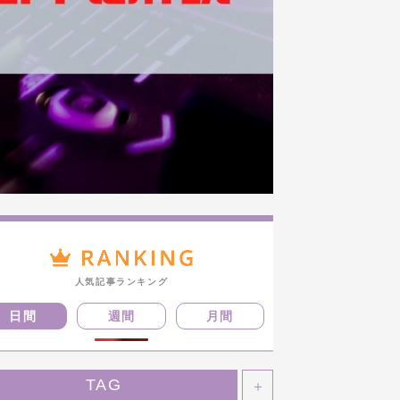
人気記事ランキング
日間
週間
月間
TAG
＋