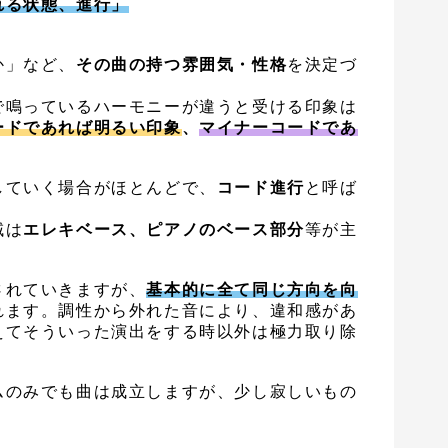
れる状態、進行」
か」など、
その曲の持つ雰囲気・性格
を決定づ
で鳴っているハーモニーが違うと受ける印象は
ードであれば明るい印象
、
マイナーコードであ
していく場合がほとんどで、
コード進行
と呼ば
域は
エレキベース、ピアノのベース部分
等が主
されていきますが、
基本的に全て同じ方向を向
れます。調性から外れた音により、違和感があ
えてそういった演出をする時以外は極力取り除
ムのみでも曲は成立しますが、少し寂しいもの