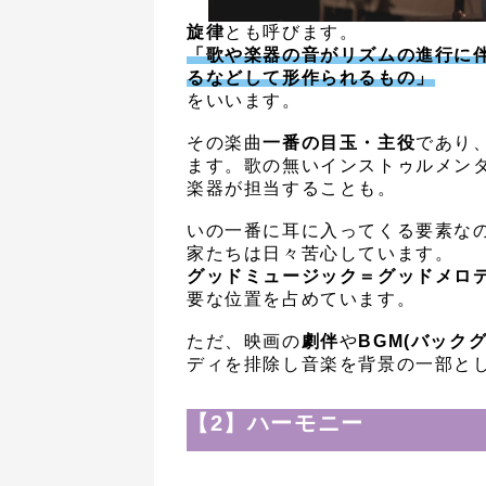
旋律
とも呼びます。
「歌や楽器の音がリズムの進行に
るなどして形作られるもの」
をいいます。
その楽曲
一番の目玉・主役
であり
ます。歌の無いインストゥルメン
楽器が担当することも。
いの一番に耳に入ってくる要素な
家たちは日々苦心しています。
グッドミュージック＝グッドメロ
要な位置を占めています。
ただ、映画の
劇伴
や
BGM(バック
ディを排除し音楽を背景の一部と
【2】ハーモニー