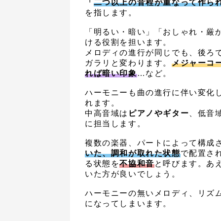
「
二つ以上の音程が重なって作ら
を指します。
「明るい・暗い」「おしゃれ・厳
ける役割を担います。
メロディの進行が同じでも、後ろ
ガラリと変わります。
メジャーコ
れば暗い印象
…など。
ハーモニーも曲の進行に伴い変化
れます。
中高音域は
ピアノやギター
、低音
に担当します。
複数の楽器、パートによって構成
いた、調和が取れた状態
で配置さ
る状態を
不協和音
と呼びます。あ
いた方が良いでしょう。
ハーモニーの無いメロディ、リズ
になってしまいます。