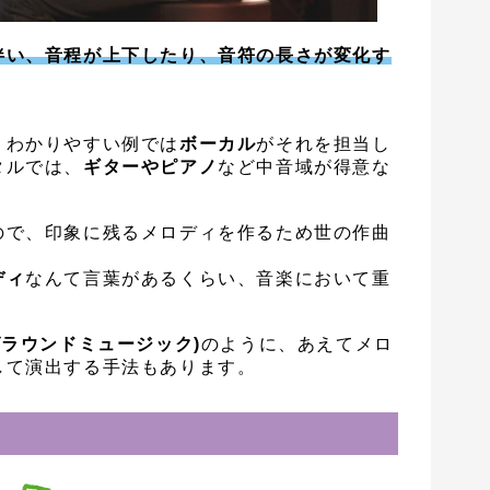
伴い、音程が上下したり、音符の長さが変化す
、わかりやすい例では
ボーカル
がそれを担当し
タルでは、
ギターやピアノ
など中音域が得意な
ので、印象に残るメロディを作るため世の作曲
ディ
なんて言葉があるくらい、音楽において重
グラウンドミュージック)
のように、あえてメロ
して演出する手法もあります。