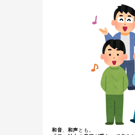
和音
、
和声
とも。