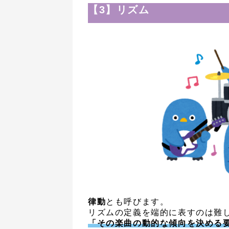
【3】リズム
律動
とも呼びます。
リズムの定義を端的に表すのは難
「その楽曲の動的な傾向を決める