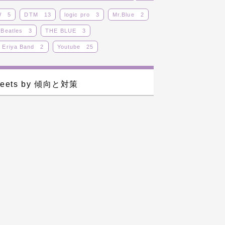
W
5
DTM
13
logic pro
3
Mr.Blue
2
 Beatles
3
THE BLUE
3
 Eriya Band
2
Youtube
25
ジナル曲
8
その他
12
ドラム
25
カロイド
14
ライブ
14
レビュー
5
eets by 傾向と対策
29
蒼子バンド
9