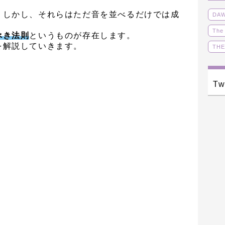
。しかし、それらはただ音を並べるだけでは成
DA
The
べき法則
というものが存在します。
を解説していきます。
THE
オリ
ボー
Tw
動画