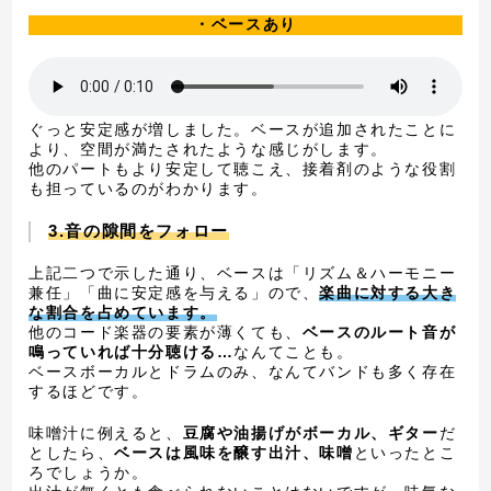
・ベースあり
ぐっと安定感が増しました。ベースが追加されたことに
より、空間が満たされたような感じがします。
他のパートもより安定して聴こえ、接着剤のような役割
も担っているのがわかります。
3.音の隙間をフォロー
上記二つで示した通り、ベースは「リズム＆ハーモニー
兼任」「曲に安定感を与える」ので、
楽曲に対する大き
な割合を占めています。
他のコード楽器の要素が薄くても、
ベースのルート音が
鳴っていれば十分聴ける…
なんてことも。
ベースボーカルとドラムのみ、なんてバンドも多く存在
するほどです。
味噌汁に例えると、
豆腐や油揚げがボーカル、ギター
だ
としたら、
ベースは風味を醸す出汁、味噌
といったとこ
ろでしょうか。