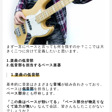
まず一言にベースと言っても何を指すのか？ここでは大
きく二つに分けて定義したいと思います。
1.楽曲の低音部
2.低音部を担当するベース楽器
1.楽曲の低音部
基本的に音楽はさまざまな
音域
が組み合わさっており、
ベースは
低音部
を担当します。
ベース部分
とも呼称します。
「この曲はベースが効いてる」「ベース部分が物足りな
くて迫力が無い」
なんて会話、皆さんもしたことがない
でしょうか？