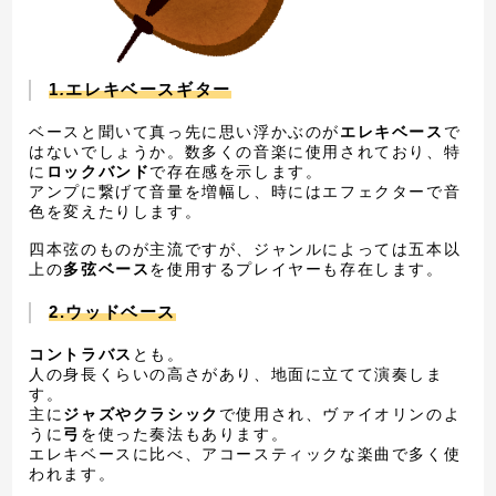
1
.
エレキベースギター
ベースと聞いて真っ先に思い浮かぶのが
エレキベース
で
はないでしょうか。数多くの音楽に使用されており、特
に
ロックバンド
で存在感を示します。
アンプに繋げて音量を増幅し、時にはエフェクターで音
色を変えたりします。
四本弦のものが主流ですが、ジャンルによっては五本以
上の
多弦ベース
を使用するプレイヤーも存在します。
2.ウッドベース
コントラバス
とも。
人の身長くらいの高さがあり、地面に立てて演奏しま
す。
主に
ジャズやクラシック
で使用され、ヴァイオリンのよ
うに
弓
を使った奏法もあります。
エレキベースに比べ、アコースティックな楽曲で多く使
われます。