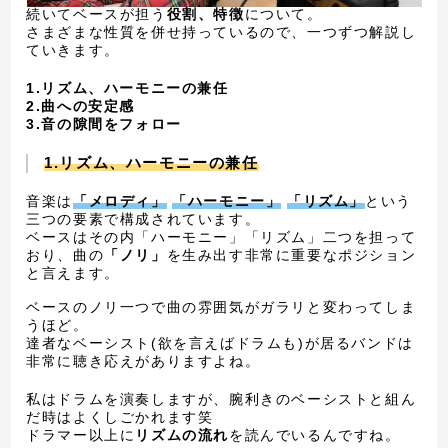
続いてベースが担う
役割、特徴
について。
さまざまな性質を併せ持っているので、一つずつ解説し
ていきます。
1.リズム、ハーモニーの兼任
2.曲への安定感
3.音の隙間をフォロー
1.リズム、ハーモニーの兼任
音楽は
「メロディ」
「ハーモニー」
「リズム」
という
三つの要素で構成されています。
ベースはその内「ハーモニー」「リズム」二つを担って
おり、曲の
「ノリ」
を生み出す非常に重要なポジション
と言えます。
ベースのノリ一つで曲の雰囲気がガラリと変わってしま
うほど。
達者なベーシスト(欲を言えばドラムも)が居るバンドは
非常に聴き応えがありますよね。
私はドラムを演奏しますが、腕利きのベーシストと組ん
だ時はよくしごかれます笑
ドラマー以上に
リズムの流れ
を読んでいるんですね。