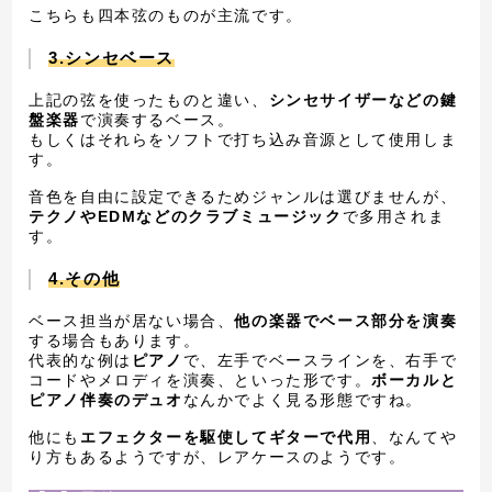
こちらも四本弦のものが主流です。
3.シンセベース
上記の弦を使ったものと違い、
シンセサイザーなどの鍵
盤楽器
で演奏するベース。
もしくはそれらをソフトで打ち込み音源として使用しま
す。
音色を自由に設定できるためジャンルは選びませんが、
テクノやEDMなどのクラブミュージック
で多用されま
す。
4.その他
ベース担当が居ない場合、
他の楽器でベース部分を演奏
する場合もあります。
代表的な例は
ピアノ
で、左手でベースラインを、右手で
コードやメロディを演奏、といった形です。
ボーカルと
ピアノ伴奏のデュオ
なんかでよく見る形態ですね。
他にも
エフェクターを駆使してギターで代用
、なんてや
り方もあるようですが、レアケースのようです。