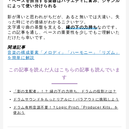
・ベースを担当する楽器はバラエティに富み、ジャンル
によって使い分けられる
影が薄いと思われがちだが、あると無いでは大違い。失
った時にその価値がわかるニクいヤツ。
文字通り曲の基盤を支える、
縁の下の力持ち
なのです。
この記事を通し、ベースの重要性を少しでもご理解いた
だけたら幸いです。
関連記事
音楽の構成要素「メロディ」「ハーモニー」「リズム」
を簡単に解説
この記事を読んだ人はこちらの記事も読んでいま
す
「影の支配者」！？ 縁の下の力持ち、ドラムの役割とは？
ドラムサウンドをもっとリアルに！パラアウトに挑戦しよう
ドラム有料音源不要！？Logic Proの「Producer Kits」を
使おう