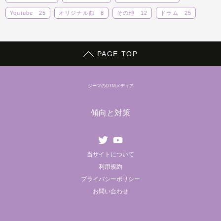
Youtube
25
オリジナル曲
8
その他
12
ドラム
25
ボーカロイド
14
ライブ
14
レビュー
5
動画
29
蒼子バンド
9
PAGE TOP
ジーマのDTMメディア
傾向と対策
Twitter
youtube
当サイトについて
利用規約
プライバシーポリシー
お問い合わせ